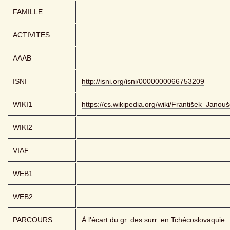
FAMILLE
ACTIVITES
AAAB
ISNI
http://isni.org/isni/0000000066753209
WIKI1
https://cs.wikipedia.org/wiki/František_Janou
WIKI2
VIAF
WEB1
WEB2
PARCOURS
À l'écart du gr. des surr. en Tchécoslovaquie.