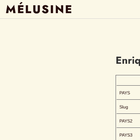
MÉLUSINE
Enri
PAYS
Slug
PAYS2
PAYS3