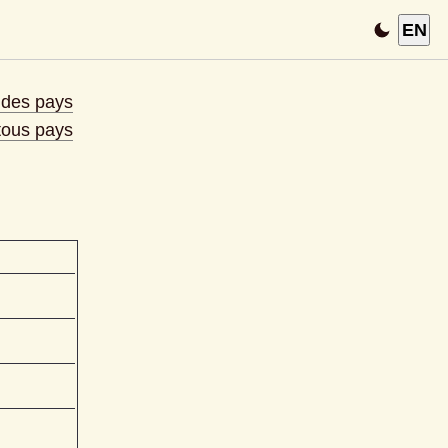
EN
e des pays
 tous pays