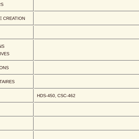
RS
E CREATION
S 
IVES
IONS
AIRES
HDS-450, CSC-462