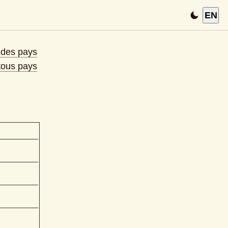
EN
e des pays
 tous pays