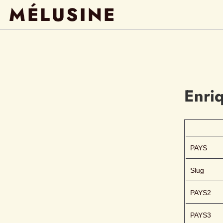
MÉLUSINE
Enri
PAYS
Slug
PAYS2
PAYS3