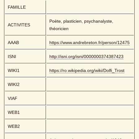
FAMILLE
Poète, plasticien, psychanalyste, 
ACTIVITES
théoricien
AAAB
https://www.andrebreton.fr/person/12475
ISNI
http://isni.org/isni/0000000374387423
WIKI1
https://ro.wikipedia.org/wiki/Dolfi_Trost
WIKI2
VIAF
WEB1
WEB2