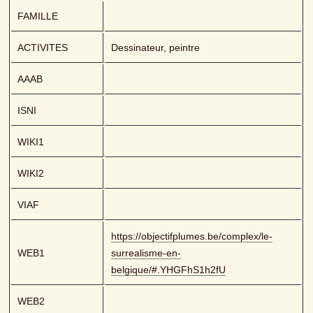
FAMILLE
ACTIVITES
Dessinateur, peintre
AAAB
ISNI
WIKI1
WIKI2
VIAF
https://objectifplumes.be/complex/le-
WEB1
surrealisme-en-
belgique/#.YHGFhS1h2fU
WEB2