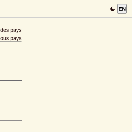
EN
e des pays
 tous pays