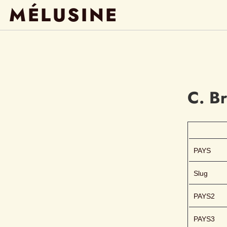
MÉLUSINE
C. B
PAYS
Slug
PAYS2
PAYS3