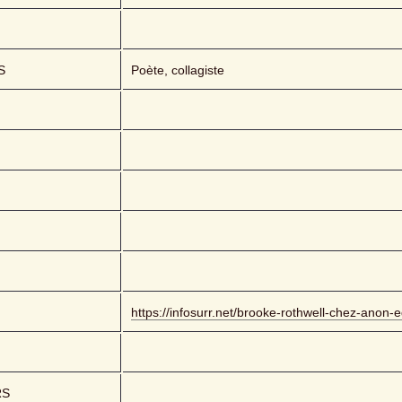
S
Poète, collagiste
https://infosurr.net/brooke-rothwell-chez-anon-e
RS