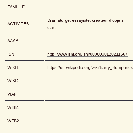
FAMILLE
Dramaturge, essayiste, créateur d’objets 
ACTIVITES
d’art
AAAB
ISNI
http://www.isni.org/isni/0000000120211567
WIKI1
https://en.wikipedia.org/wiki/Barry_Humphries
WIKI2
VIAF
WEB1
WEB2