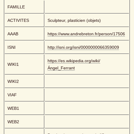
FAMILLE
ACTIVITES
Sculpteur, plasticien (objets)
AAAB
https://www.andrebreton.fr/person/17506
ISNI
http://isni.org/isni/0000000066359009
https://es.wikipedia.org/wiki/
WIKI1
Ángel_Ferrant
WIKI2
VIAF
WEB1
WEB2