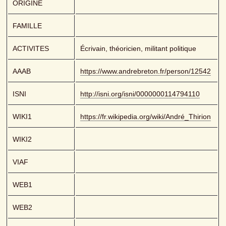
ORIGINE
FAMILLE
ACTIVITES
Écrivain, théoricien, militant politique
AAAB
https://www.andrebreton.fr/person/12542
ISNI
http://isni.org/isni/0000000114794110
WIKI1
https://fr.wikipedia.org/wiki/André_Thirion
WIKI2
VIAF
WEB1
WEB2