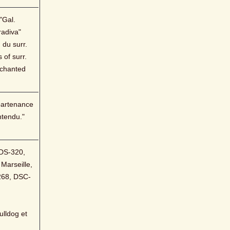
Gal. 
adiva" 
du surr. 
 of surr. 
chanted 
artenance 
tendu." 
S-320, 
arseille, 
268, DSC-
lldog et 