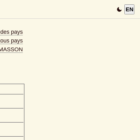
EN
e des pays
 tous pays
 MASSON