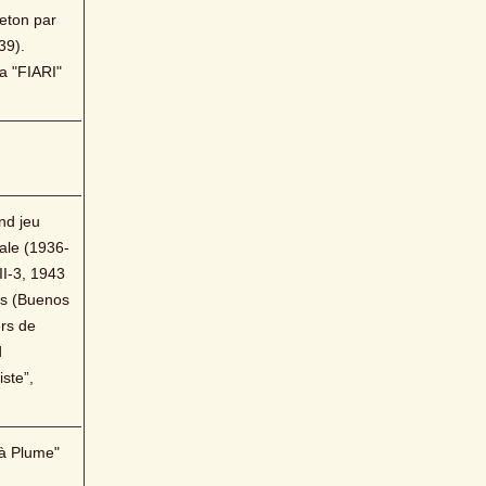
eton par 
9). 
 "FIARI" 
d jeu 
ale (1936-
II-3, 1943 
es (Buenos 
rs de 
 
te”, 
à Plume" 