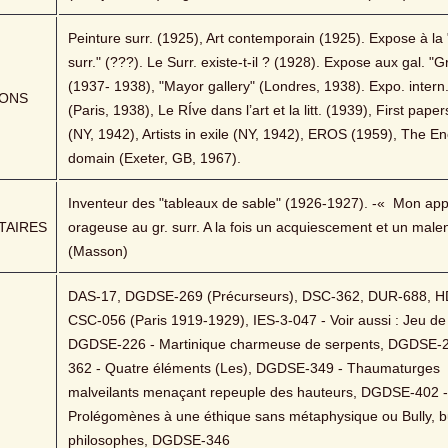
Peinture surr. (1925), Art contemporain (1925). Expose à la "
surr." (???). Le Surr. existe-t-il ? (1928). Expose aux gal. "Gr
(1937- 1938), "Mayor gallery" (Londres, 1938). Expo. intern. 
IONS
(Paris, 1938), Le RÍve dans l’art et la litt. (1939), First papers
(NY, 1942), Artists in exile (NY, 1942), EROS (1959), The En
domain (Exeter, GB, 1967).
Inventeur des "tableaux de sable" (1926-1927). -«  Mon app
AIRES
orageuse au gr. surr. A la fois un acquiescement et un malen
(Masson)
DAS-17, DGDSE-269 (Précurseurs), DSC-362, DUR-688, HD
CSC-056 (Paris 1919-1929), IES-3-047 - Voir aussi : Jeu de M
DGDSE-226 - Martinique charmeuse de serpents, DGDSE-
362 - Quatre éléments (Les), DGDSE-349 - Thaumaturges 
malveilants menaçant repeuple des hauteurs, DGDSE-402 - 
Prolégomènes à une éthique sans métaphysique ou Bully, bu
philosophes, DGDSE-346