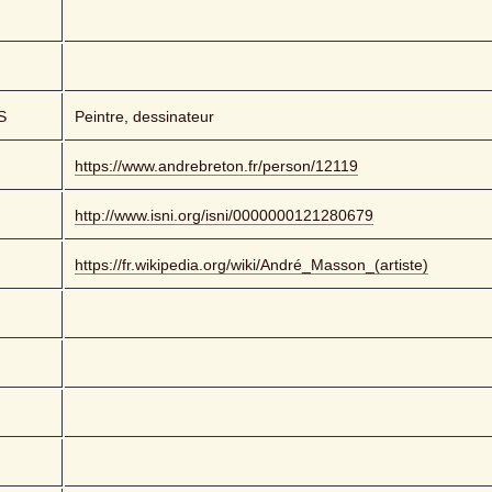
S
Peintre, dessinateur
https://www.andrebreton.fr/person/12119
http://www.isni.org/isni/0000000121280679
https://fr.wikipedia.org/wiki/André_Masson_(artiste)