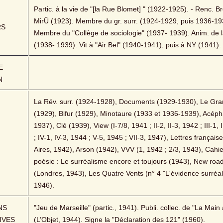
Partic. à la vie de "[la Rue Blomet] " (1922-1925). - Renc. Br
MirÛ (1923). Membre du gr. surr. (1924-1929, puis 1936-193
RS
Membre du "Collège de sociologie" (1937- 1939). Anim. de la
(1938- 1939). Vit à "Air Bel" (1940-1941), puis à NY (1941).
 
N
La Rév. surr. (1924-1928), Documents (1929-1930), Le Gran
(1929), Bifur (1929), Minotaure (1933 et 1936-1939), Acéph
1937), Clé (1939), View (I-7/8, 1941 ; II-2, II-3, 1942 ; III-1, I
; IV-1, IV-3, 1944 ; V-5, 1945 ; VII-3, 1947), Lettres français
Aires, 1942), Arson (1942), VVV (1, 1942 ; 2/3, 1943), Cahie
poésie : Le surréalisme encore et toujours (1943), New road
(Londres, 1943), Les Quatre Vents (n° 4 "L'évidence surréalis
1946).
S 
"Jeu de Marseille" (partic., 1941). Publi. collec. de "La Main 
IVES
(L’Objet, 1944). Signe la "Déclaration des 121" (1960).