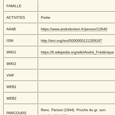
FAMILLE
ACTIVITES
Poète
AAAB
https://www.andrebreton.fr/person/12640
ISNI
http://isni.org/isni/0000000121309187
WIKI1
https://fr.wikipedia.org/wiki/André_Frédérique
WIKI2
VIAF
WEB1
WEB2
Renc. Parisot (1944). Proche du gr. surr. 
PARCOURS