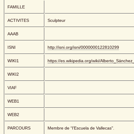
FAMILLE
ACTIVITES
Sculpteur
AAAB
ISNI
http://isni.org/isni/0000000122810299
WIKI1
https://es.wikipedia.org/wiki/Alberto_Sánche
WIKI2
VIAF
WEB1
WEB2
PARCOURS
Membre de “l'Escuela de Vallecas".