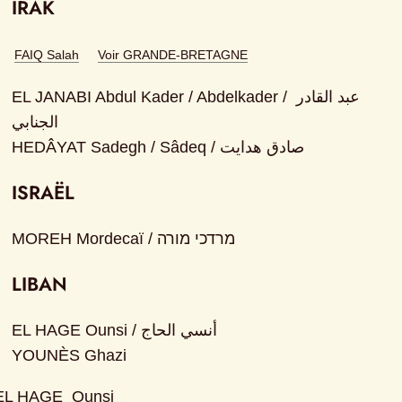
IRAK
FAIQ Salah
Voir GRANDE-BRETAGNE
EL JANABI Abdul Kader / Abdelkader / عبد القادر 
الجنابي

HEDÂYAT Sadegh / Sâdeq / صادق هدایت
ISRAËL
MOREH Mordecaï / מרדכי מורה
LIBAN
EL HAGE Ounsi / أنسي الحاج

YOUNÈS Ghazi
EL HAGE 
Ounsi