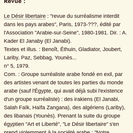
Revue :
Le Désir libertaire
 : "revue du surréalisme interdit 
dans les pays arabes", Paris, 1973-???, édité par 
l'Association "Arabie-sur-Seine", 1980-1981. Dir. : A. 
Kader El Janaby (El Janabi).

Textes et illus. : Benoît, Éthuin, Gladiator, Joubert, 
Lariby, Paz, Sebbag, Younès...

n° 5, 1979.

Com. : Groupe surréaliste arabe fondé en exil, par 
des artistes venant de toutes les parties du monde 
arabe (sauf l'Égypte, qui avait déjà subi l'existence 
d'un groupe surréaliste) : des irakiens (El Janabi, 
Salah Faïk, Haïfa Zangana), des algériens (Lariby), 
des libanais (Younès). Prenant la suite du groupe 
égyptien "Art et Liberté", "Le Désir libertaire" s'en 
prend violemment à la société arabe : "Notre 