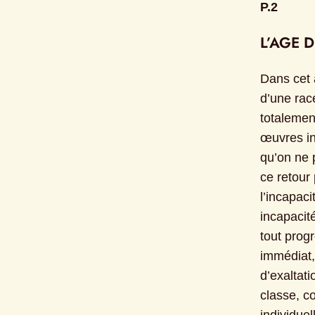
P.2
L’AGE 
Dans cet 
d’une rac
totalement
œuvres ins
qu’on ne 
ce retour
l’incapaci
incapacité
tout progr
immédiat,
d’exaltati
classe, c