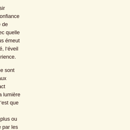
ir 
onfiance 
 de 
c quelle 
us émeut 
 l’éveil 
érience.
e sont 
ux 
ct 
 lumière 
’est que 
plus ou 
par les 