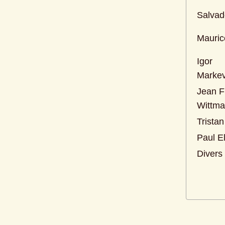
Salvad
Mauric
Igor 
Markev
Jean F
Wittm
Trista
Paul E
Divers