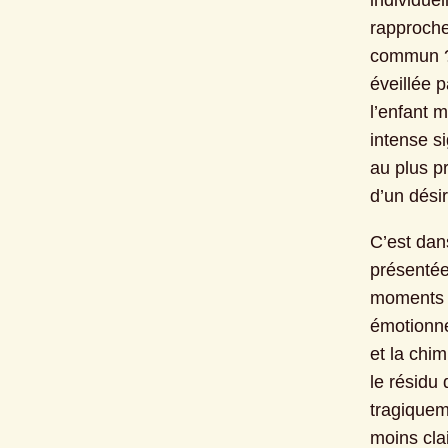
individuel
rapproche
commun ? 
éveillée 
l’enfant m
intense si
au plus pr
d’un désir
C’est dan
présentée
moments d
émotionne
et la chi
le résidu
tragiquem
moins cla