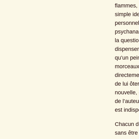
flammes, l
simple ide
personnell
psychanaly
la questio
dispensent
qu’un pein
morceaux 
directemen
de lui ôt
nouvelle,
de l’aute
est indis
Chacun de 
sans être 