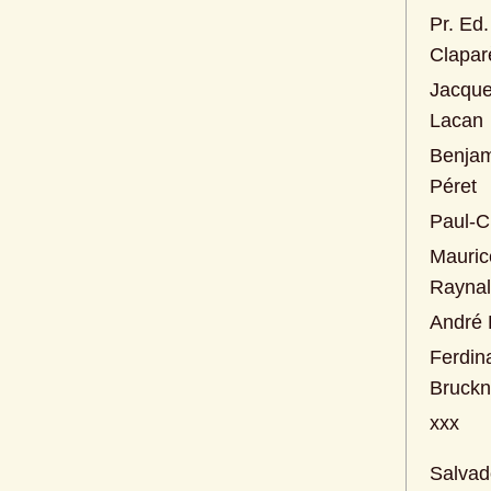
Pr. Ed. 
Clapar
Jacque
Lacan
Benjam
Péret
Paul-C
Maurice
Raynal
André 
Ferdin
Bruckn
xxx
Salvad