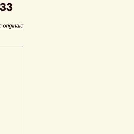
933
e originale