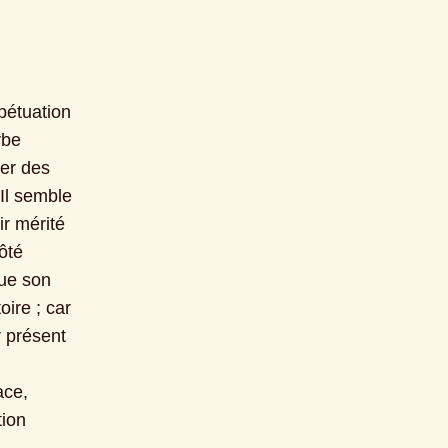
étuation 
be 
er des 
Il semble 
r mérité 
té 
ue son 
ire ; car 
 présent 
ce, 
ion 