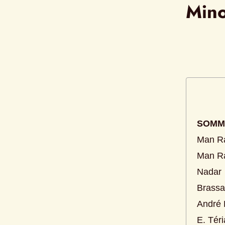
Mino
SOMM
Man R
Man R
Nadar
Brassa
André 
E. Tér