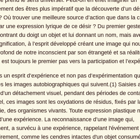
le prend le sens universel. Peut-on en effet imaginer un 
ment des êtres plus impératif que la découverte d’un dés
Où trouver une meilleure source d’action que dans la c
par une expression lyrique de ce désir ? Du premier geste
ontrant du doigt un objet et lui donnant un nom, mais ave
gnification, à l’esprit développé créant une image qui no
ofond de notre inconscient par son étrangeté et sa réalité,
 est toujours le premier pas vers la participation et l’exp
s un esprit d’expérience et non pas d’expérimentation qu
s les images autobiographiques qui suivent.(1) Saisies a
’un détachement visuel, pendant des périodes de conta
l, ces images sont les oxydations de résidus, fixés par la
mie, des organismes vivants. Toute expression plastique n
 d’une expérience. La reconnaissance d’une image qui, 
ent, a survécu à une expérience, rappelant l'événement 
irement, comme les cendres intactes d'un objet consumé 