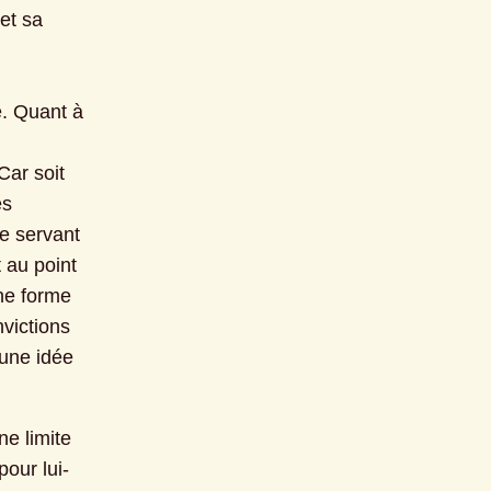
et sa 
. Quant à 
ar soit 
s 
 servant 
 au point 
ne forme 
ictions 
une idée 
e limite 
pour lui-