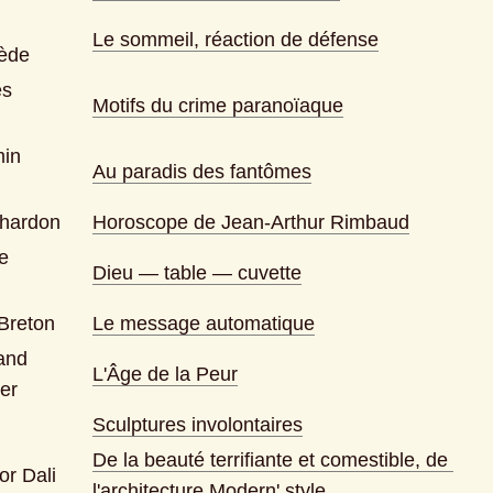
Le sommeil, réaction de défense
ède
s 
Motifs du crime paranoïaque
in 
Au paradis des fantômes
hardon
Horoscope de Jean-Arthur Rimbaud
 
Dieu — table — cuvette
Breton
Le message automatique
and 
L'Âge de la Peur
er
Sculptures involontaires
De la beauté terrifiante et comestible, de 
or Dali
l'architecture Modern' style