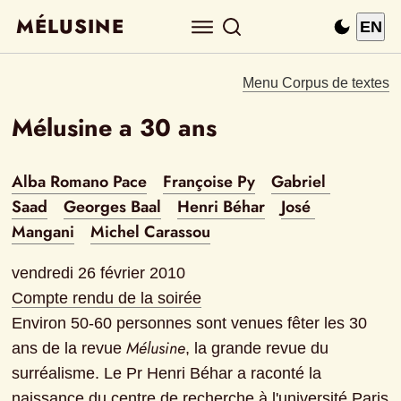
MÉLUSINE
EN
Menu Corpus de textes
Mélusine a 30 ans
Alba Romano Pace
Françoise Py
Gabriel 
Saad
Georges Baal
Henri Béhar
José 
Mangani
Michel Carassou
Compte rendu de la soirée
Environ 50-60 personnes sont venues fêter les 30 
Mélusine
ans de la revue 
, la grande revue du 
surréalisme. Le Pr Henri Béhar a raconté la 
naissance du centre de recherche à l'université Paris 