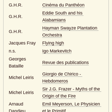
G.H.R.
Cinéma du Panthéon
Eddie South and his 
G.H.R.
Alabamians
Hayman Swayze Plantation 
G.H.R.
Orchestra
Jacques Fray
Flying high
n.s.
Igo Markevitch
Georges 
Revue des publications
Bataille
Giorgio de Chirico - 
Michel Leiris
Hebdomeros
Sir J.G. Frazer - Myths of the 
Michel Leiris
Origin of the Fire
Arnaud 
Emil Meyerson, Le Physicien 
Dandieu
et le Primitif