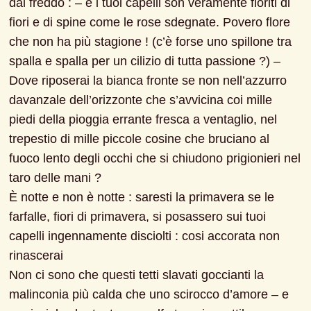
dal freddo : – e i tuoi capelli son veramente fioriti di 
fiori e di spine come le rose sdegnate. Povero flore 
che non ha più stagione ! (c’è forse uno spillone tra 
spalla e spalla per un cilizio di tutta passione ?) –
Dove riposerai la bianca fronte se non nell’azzurro 
davanzale dell’orizzonte che s’avvicina coi mille 
piedi della pioggia errante fresca a ventaglio, nel 
trepestio di mille piccole cosine che bruciano al 
fuoco lento degli occhi che si chiudono prigionieri nel 
taro delle mani ?
È notte e non è notte : saresti la primavera se le 
farfalle, fiori di primavera, si posassero sui tuoi 
capelli ingennamente disciolti : cosi accorata non 
rinascerai

Non ci sono che questi tetti slavati goccianti la 
malinconia più calda che uno scirocco d’amore – e 