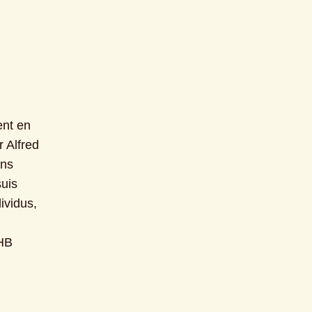
nt en 
Alfred 
ns 
uis 
vidus, 
 HB