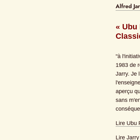
Alfred Ja
« Ubu 
Classi
"à l'initi
1983 de r
Jarry. Je 
l'enseign
aperçu qu
sans m'en 
conséquenc
Lire Ubu R
Lire
Jarry