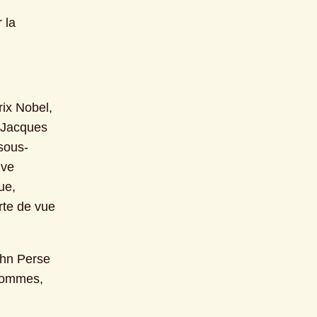
la 
ix Nobel, 
Jacques 
 sous-
ve 
e, 
te de vue 
ohn Perse 
hommes, 