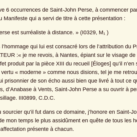
ve 6 occurrences de Saint-John Perse, à commencer par 
 Manifeste qui a servi de titre à cette présentation :
Perse est surréaliste à distance. » (I0329, M₁ )
l’hommage qui lui est consacré lors de l’attribution du Pr
UR :« je me revois, à Nantes, épiant sur le visage de 
fet produit par la pièce XIII du recueil [Éloges] qu’il n’en
a vertu « moderne » comme nous disions, tel je me retrou
i prisonnier de son écho aussi bien que livré à tout ce qu
rs, d’Anabase à Vents, Saint-John Perse a su ouvrir à per
illage. III0899, C.D.C.
u sourcier qu’il fut dans ce domaine, j’honore en Saint-J
e mon temps le plus assidûment en quête de tous les 
 affectation présente à chacun.