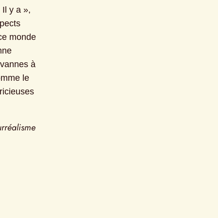
l y a », 
pects 
ce monde 
ne 
 vannes à 
omme le 
ricieuses 
rréalisme 