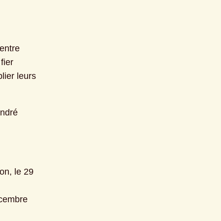
ntre 
ier 
ier leurs 
ndré 
n, le 29 
cembre 