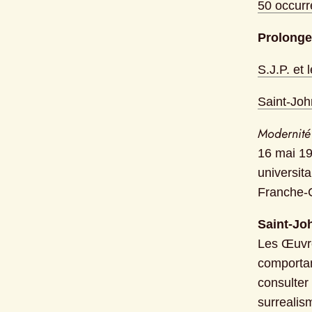
50 occurr
Prolonge
S.J.P. et 
Saint-Joh
Modernité 
16 mai 19
universita
Franche‑C
Saint-Jo
Les Œuvre
comportant
consulter 
surrealis