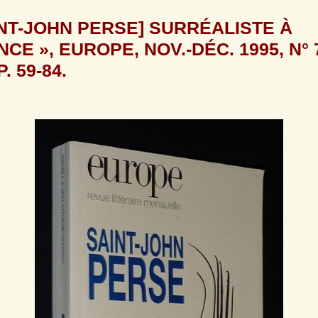
INT-JOHN PERSE] SURRÉALISTE À 
NCE », EUROPE, NOV.-DÉC. 1995, N° 
P. 59-84.