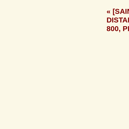
« [SA
DISTA
800, P