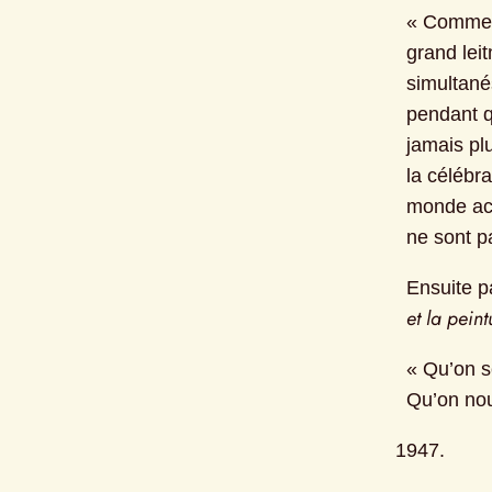
« Comme le
grand lei
simultané
pendant q
jamais plu
la célébra
monde actu
ne sont p
Ensuite pa
et la peint
« Qu’on s
Qu’on nou