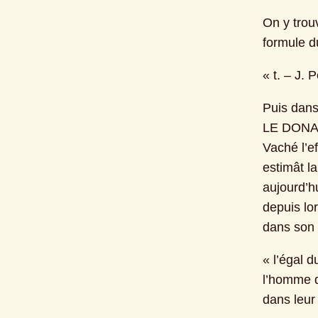
On y trou
formule du
« t. – J. 
Puis dans 
LE DONATE
Vaché l’ef
estimât l
aujourd’hu
depuis lo
dans son s
« l’égal d
l’homme d
dans leur