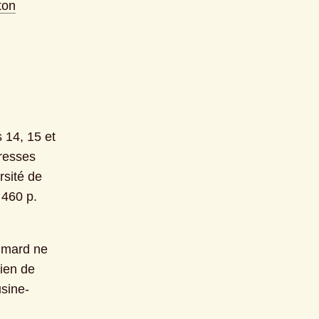
ton
14, 15 et 
resses 
sité de 
 460 p.
imard ne 
ien de 
usine-