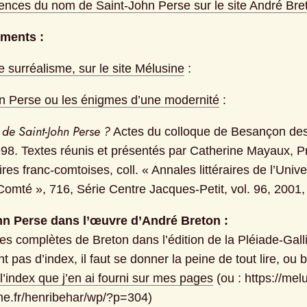
ences du nom de Saint-John Perse sur le site André Bre
ments :
le surréalisme, sur le site Mélusine
 :
n Perse ou les énigmes d’une modernité
 :
de Saint-John Perse ?
 Actes du colloque de Besançon des 
98. Textes réunis et présentés par Catherine Mayaux, P
ires franc‑comtoises, coll. « Annales littéraires de l’Univer
omté », 716, Série Centre Jacques‑Petit, vol. 96, 2001,
hn Perse dans l’œuvre d’André Breton :
s complètes de Breton dans l’édition de la Pléiade-Gall
 pas d’index, il faut se donner la peine de tout lire, ou b
l’index que j’en ai fourni sur mes pages
 (ou : https://mel
me.fr/henribehar/wp/?p=304)