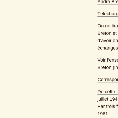
André Br
Télécharge
On ne lir
Breton et 
d’avoir ob
échanges,
Voir l’ens
Breton (in
Correspon
De cette 
juillet 19
Par trois 
1961