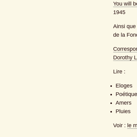
You will b
1945
Ainsi que
de la Fon
Correspon
Dorothy L
Lire :
Eloges
Poétique
Amers
Pluies
Voir : 
le m