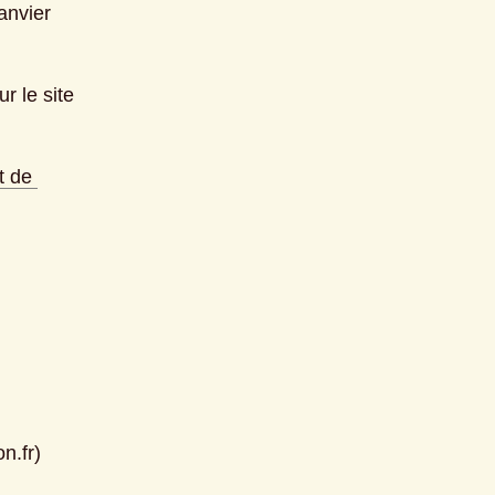
nvier 
 le site 
 de 
n.fr)