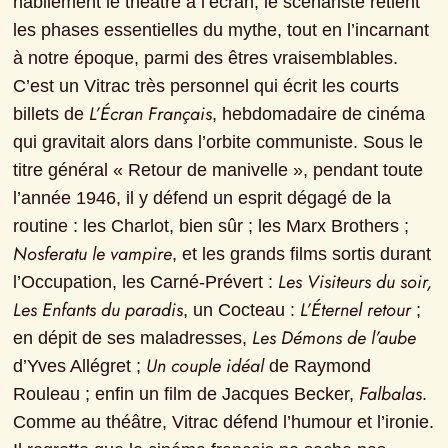
habilement le théâtre à l’écran, le scénariste retient 
les phases essentielles du mythe, tout en l’incarnant 
à notre époque, parmi des êtres vraisemblables.

C’est un Vitrac très personnel qui écrit les courts 
L’Écran Français
billets de 
, hebdomadaire de cinéma 
qui gravitait alors dans l’orbite communiste. Sous le 
titre général « Retour de manivelle », pendant toute 
l’année 1946, il y défend un esprit dégagé de la 
routine : les Charlot, bien sûr ; les Marx Brothers ; 
Nosferatu le vampire
, et les grands films sortis durant 
Les Visiteurs du soir, 
l’Occupation, les Carné-Prévert : 
Les Enfants du paradis
L’Éternel retour
, un Cocteau : 
 ; 
Les Démons de l’aube
en dépit de ses maladresses, 
Un couple idéal
d’Yves Allégret ; 
 de Raymond 
Falbalas
Rouleau ; enfin un film de Jacques Becker, 
.

Comme au théâtre, Vitrac défend l’humour et l’ironie. 