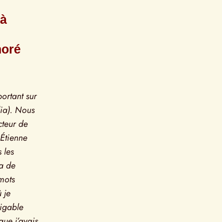
à 
oré 
ortant sur 
ia). Nous 
eur de 
Étienne 
les 
 de 
mots 
 je 
igable 
ue j’avais 