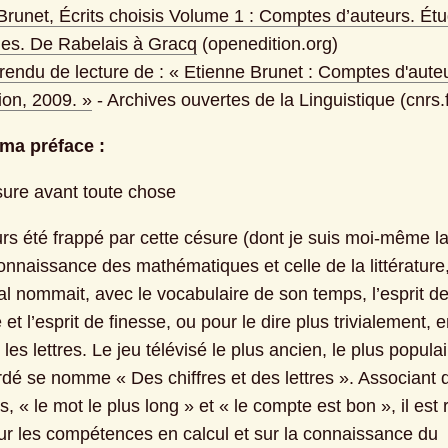
Brunet, Écrits choisis Volume 1 : Comptes d’auteurs. Étu
ques. De Rabelais à Gracq
 (openedition.org)
endu de lecture de : « Etienne Brunet : Comptes d'auteur
on, 2009. »
 - Archives ouvertes de la Linguistique (cnrs.f
 ma préface :
ure avant toute chose
urs été frappé par cette césure (dont je suis moi-même la 
onnaissance des mathématiques et celle de la littérature,
l nommait, avec le vocabulaire de son temps, l’esprit de
et l’esprit de finesse, ou pour le dire plus trivialement, en
t les lettres. Le jeu télévisé le plus ancien, le plus populair
rdé se nomme « Des chiffres et des lettres ». Associant d
 « le mot le plus long » et « le compte est bon », il est r
ur les compétences en calcul et sur la connaissance du 