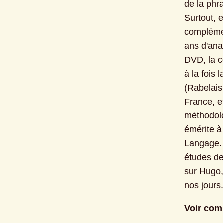
de la phr
Surtout, e
complémen
ans d'anal
DVD, la c
à la fois 
(Rabelais
France, e
méthodolo
émérite à 
Langage. I
études de 
sur Hugo,
nos jours.
Voir com