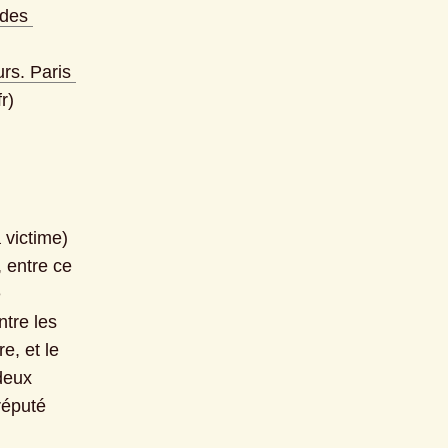
des 
s. Paris 
r)
victime) 
 entre ce 
 
tre les 
e, et le 
eux 
éputé 