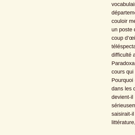
vocabulair
départemen
couloir me
un poste d
coup d’œi
téléspect
difficult
Paradoxal
cours qui
Pourquoi 
dans les 
devient-il
sérieusem
saisirait-
littératur