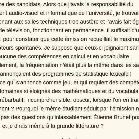
e des candidats. Alors que j’avais la responsabilité du 
t audio-visuel et informatique de l’université, je trouvais
nant aux salles techniques trop austère et l’avais fait ég
e télévision, fonctionnant en permanence. Il suffisait d’u
l pour constater que cette émission recueillait le maximu
ateurs spontanés. Je suppose que ceux-ci joignaient sans
é aucune des compétences en calcul et en vocabulaire. 
ement, la fréquentation n’était plus la même dans les sal
 annonçaient des programmes de statistique lexicale !

ce qui s’annonce comme jeu, et qui requiert des compét
domaines si éloignés des mathématiques et du vocabulair
 rébarbatif, incompréhensible, obscur, lorsque l’on en trait
ent ? Pourquoi le même étudiant séduit par l’émission n
il pas des questions qu’inlassablement Étienne Brunet pos
e, et je dirais même à la grande littérature ?