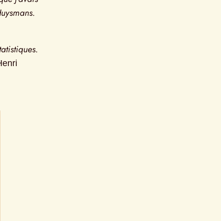
Huysmans. 
tistiques. 
enri 