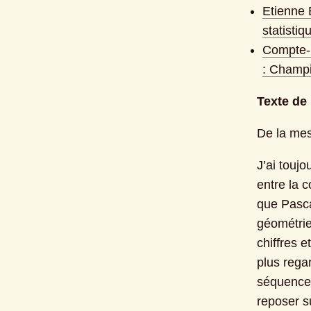
Etienne 
statisti
Compte-r
: Champi
Texte de
De la mes
J’ai toujo
entre la c
que Pasca
géométrie 
chiffres e
plus rega
séquences,
reposer s