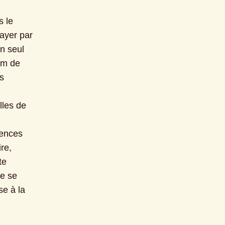
 le 
ayer par 
n seul 
m de 
 
les de 
ences 
e, 
e 
e se 
e à la 