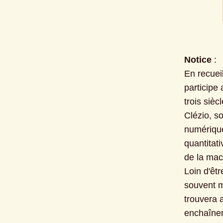
Notice
 :

En recuei
participe
trois sièc
Clézio, so
numérique 
quantitati
de la mach
Loin d'êtr
souvent m
trouvera a
enchaînem