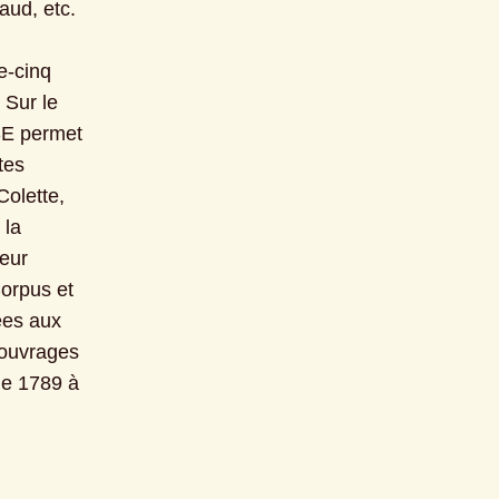
ud, etc. 
-cinq 
Sur le 
E permet 
es 
olette, 
la 
eur 
orpus et 
ées aux 
 ouvrages 
e 1789 à 