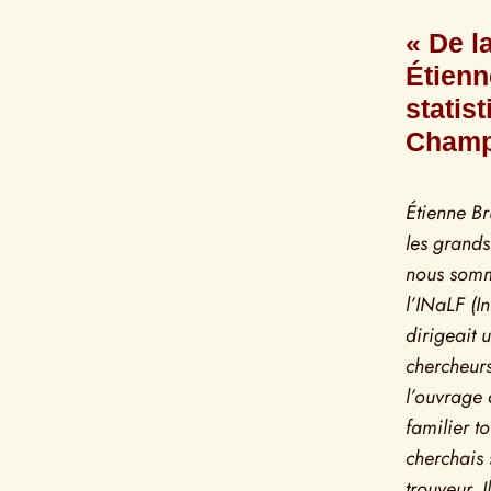
« De l
Étienn
statis
Champi
Étienne Bru
les grands 
nous somm
l’INaLF (I
dirigeait u
chercheur
l’ouvrage 
familier to
cherchais 
trouveur. 