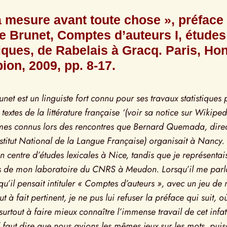
a mesure avant toute chose », préface 
e Brunet, Comptes d’auteurs I, études 
tiques, de Rabelais à Gracq. Paris, Hon
on, 2009, pp. 8-17.
net est un linguiste fort connu pour ses travaux statistiques p
textes de la littérature française ‘(voir sa notice sur Wikiped
es connus lors des rencontres que Bernard Quemada, direct
nstitut National de la Langue Française) organisait à Nancy. 
n centre d’études lexicales à Nice, tandis que je représentais 
s de mon laboratoire du CNRS à Meudon. Lorsqu’il me parla
qu’il pensait intituler « Comptes d’auteurs », avec un jeu de 
ut à fait pertinent, je ne pus lui refuser la préface qui suit, où
surtout à faire mieux connaître l’immense travail de cet infat
Il faut dire que nous avions les mêmes jeux sur les mots, puisq