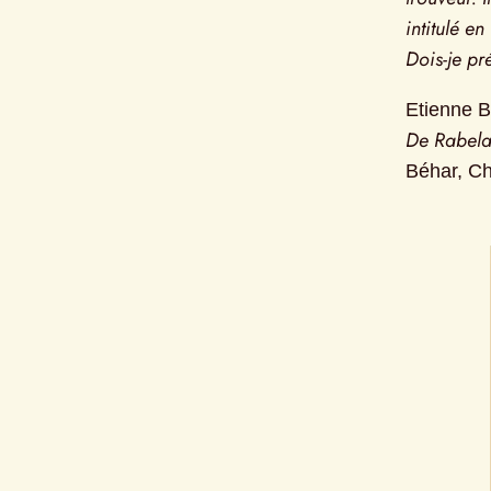
intitulé en
Dois-je pr
Etienne B
De Rabela
Béhar, Ch