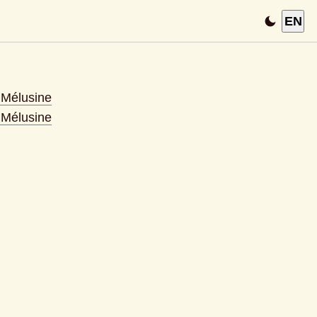
EN
s Mélusine
s Mélusine