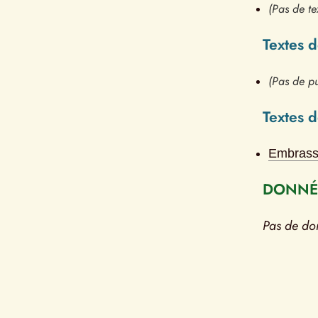
(Pas de te
Textes 
(Pas de pu
Textes 
Embrass
DONNÉE
Pas de do