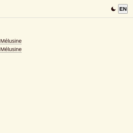
EN
s Mélusine
s Mélusine