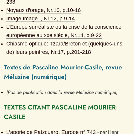
238
Noyaux d'orage
, Nr.
10
, p.
10-16
Image Image..
, Nr.
12
, p.
9-14
L'Europe surréaliste ou la crise de la conscience 
européenne au xxe siècle
, Nr.
14
, p.
9-22
Chiasme optique: Tzara/Breton et (quelques-uns 
de) leurs peintres
, Nr.
17
, p.
201-218
Textes de Pascaline Mourier-Casile, revue 
Mélusine (numérique)
(Pas de publication dans la revue Mélusine numérique)
TEXTES CITANT PASCALINE MOURIER-
CASILE
L’aporie de Patzcuaro, Europe n° 743
- 
par
Henri 