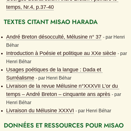
temps
, Nr.
4
, p.
37-40
TEXTES CITANT MISAO HARADA
André Breton désocculté, Mélusine n° 37
- 
par
Henri 
Béhar
Introduction à Poésie et politique au XXe siècle
- 
par
Henri Béhar
Usages poétiques de la langue : Dada et 
Surréalisme
- 
par
Henri Béhar
Livraison de la revue Mélusine n°XXXVII L’or du 
temps – André Breton – cinquante ans après
- 
par
Henri Béhar
Livraison du Mélusine XXXVI
- 
par
Henri Béhar
DONNÉES ET RESSOURCES POUR MISAO 