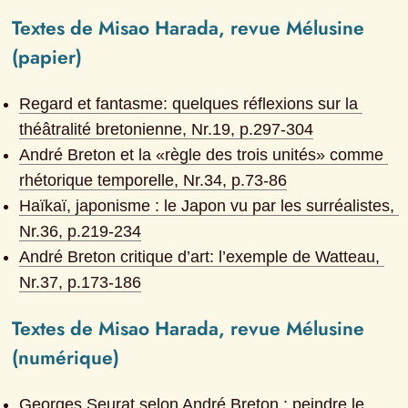
Textes de Misao Harada, revue Mélusine 
(papier)
Regard et fantasme: quelques réflexions sur la 
théâtralité bretonienne
, Nr.
19
, p.
297-304
André Breton et la «règle des trois unités» comme 
rhétorique temporelle
, Nr.
34
, p.
73-86
Haïkaï, japonisme : le Japon vu par les surréalistes
, 
Nr.
36
, p.
219-234
André Breton critique d’art: l’exemple de Watteau
, 
Nr.
37
, p.
173-186
Textes de Misao Harada, revue Mélusine 
(numérique)
Georges Seurat selon André Breton : peindre le 