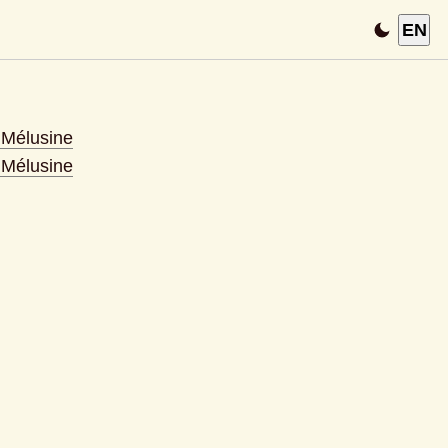
EN
s Mélusine
s Mélusine