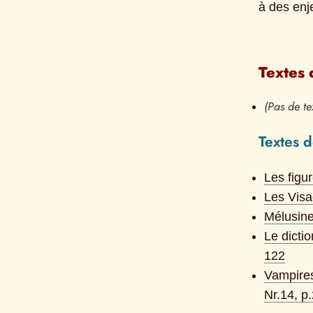
à des enj
Textes 
(Pas de te
Textes 
Les figu
Les Visa
Mélusine
Le dicti
122
Vampires
Nr.
14
, p.