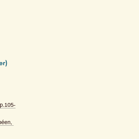
er)
 p.
105-
opéen
, 