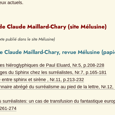
eux actuels.
de Claude Maillard-Chary (site Mélusine)
xte publié dans le site Mélusine)
de Claude Maillard-Chary, revue Mélusine (papi
res hiéroglyphiques de Paul Eluard
, Nr.
5
, p.
208-228
ges du Sphinx chez les surréalistes
, Nr.
7
, p.
165-181
 entre sphinx et sirène 
, Nr.
11
, p.
213-232
onnaire abrégé du surréalisme au pied de la lettre
, Nr.
12
,
 surréalistes: un cas de transfusion du fantastique eur
261-274