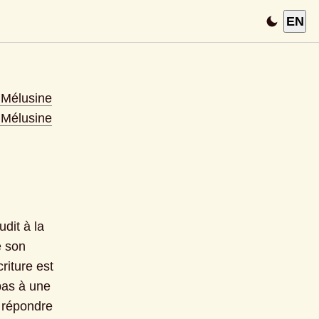
EN
s Mélusine
s Mélusine
it à la 
 son 
iture est 
pas à une 
 répondre 