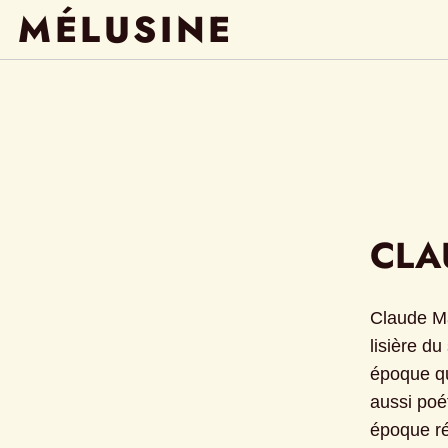
MÉLUSINE
CLA
Claude Mai
lisière du
époque qui
aussi poét
époque ré