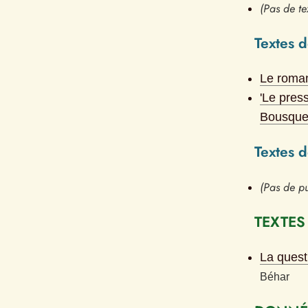
(Pas de te
Textes d
Le roman
'Le pres
Bousque
Textes 
(Pas de pu
TEXTES
La quest
Béhar