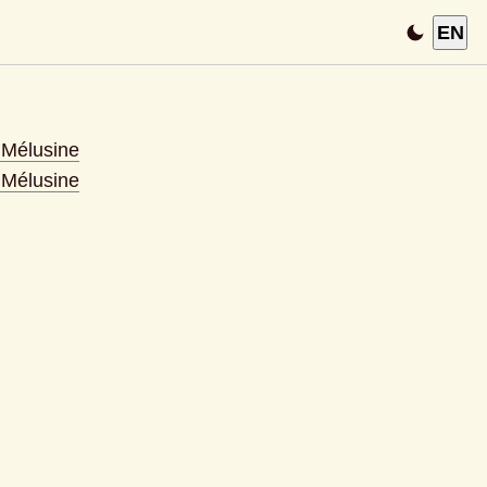
EN
s Mélusine
s Mélusine